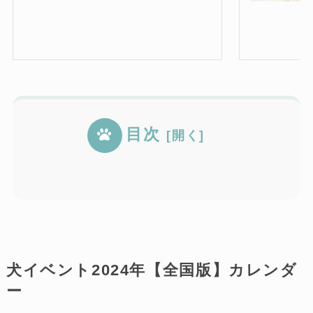
目次
犬イベント2024年【全国版】カレン
犬イベント2024年【全国版】まとめ
犬イベントでのマナーと注意点
犬イベントに必要な持ち物！チェック
ダー
一覧
狂犬病や混合ワクチンなど予防接種の
リストあり
基本的なしつけが大前提
マナーベルトやオムツの着用
排泄物やゴミは持ち帰る
イベント会場のルールや指示に従う
ヒート時には参加しない
噛み癖がある場合はマズルガードをさ
犬イベント北海道・東北地方
首輪やハーネスを着用させてリードを
犬イベント関東地方
完了
犬から目を離さない
犬イベント中部・東海地方
犬イベント関西地方
犬イベント中国・四国地方
犬イベント九州・沖縄地方
せる
しっかり握る
犬イベント2024年【全国版】カレンダ
ー