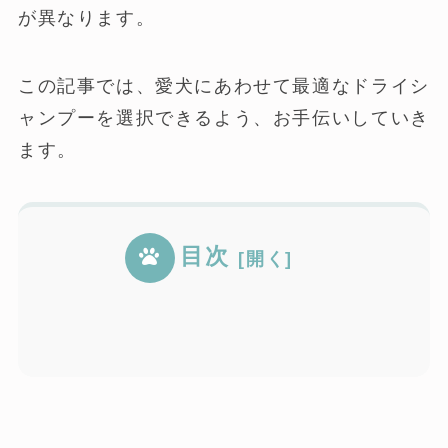
が異なります。
この記事では、愛犬にあわせて最適なドライシ
ャンプーを選択できるよう、お手伝いしていき
ます。
目次
犬用ドライシャンプーおすすめ11選
犬用ドライシャンプーとは？
犬用ドライシャンプーのメリットとデ
犬用ドライシャンプーの選び方：成分
【2024年最新版】
犬用ドライシャンプーの正しい使い方
犬の皮膚トラブルを避けるための注意
メリット
犬用ドライシャンプーの保存方法と使
やタイプ別のポイント
PetCare
泡タイプの使い方
A.P.D.C.ウォータレスシャンプー
点
ミストの使い方
ゾイック(ZOIC)ドライシャンプー
パウダーの使い方
ボンビアルコン(Bonbi)ボタニカルド
シートの使い方
用期限
ペティオ(Petio)泡でふきとるドライ
犬用ドライシャンプーが向いているケ
JOYPET(ジョイペット)シャンプータ
犬用ドライシャンプーが向いていない
ネイチャーフォードッグ(Nature+
用途に合わせて犬用ドライシャンプー
水のいらない自然派シャンプー犬猫生
犬用ドライシャンプーの成分を確認す
洗わないスプレーシャンプー重曹
犬用ドライシャンプーの価格相場
現代製薬GSドライシャンプー
PREMISTY(プレミスティー)ドライ
ライシャンプー
犬用ドライシャンプーの使用頻度
シャンプー
目・口・耳に入らないように注意する
ース
オル
異変がないか確認する
ケース
For Dog)犬用ドライシャンプー泡