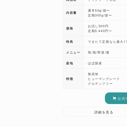
通常50g/袋〜
内容量
定期300g/袋〜
お試し500円
価格
定期5,440円〜
特典
できたて定期なら最大17
メニュー
馬/鶏/野菜/鹿
産地
ほぼ国産
無添加
特徴
ヒューマングレード
グルテンフリー
公式
詳細を見る