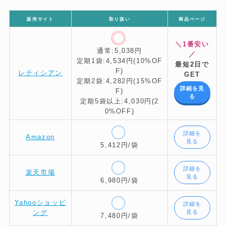
販売サイト
取り扱い
商品ページ
＼1番安い
通常:5,038円
／
定期1袋:4,534円(10%OF
最短2日で
F)
レティシアン
GET
定期2袋:4,282円(15%OF
詳細を見
F)
る
定期5袋以上:4,030円(2
0%OFF)
詳細を
Amazon
見る
5,412円/袋
詳細を
楽天市場
見る
6,980円/袋
Yahooショ
ッ
ピ
詳細を
見る
ング
7,480円/袋