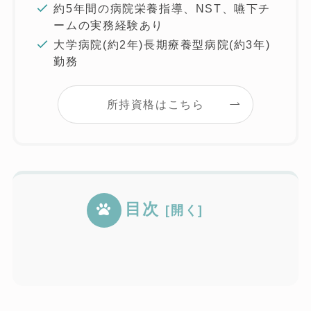
約5年間の病院栄養指導、NST、嚥下チ
ームの実務経験あり
大学病院(約2年)長期療養型病院(約3年)
勤務
所持資格はこちら
目次
モグワンの販売店は通販サイトのみ
モグワンはどこで買える？amazon楽
モグワンの市販はない？売ってる店の
買ってはいけない！モグワンの転売や
モグワンの販売店はレティシアンが最
モグワンに実店舗がない理由は3つ
天ヤフーの通販サイトを調査
モグワンの販売店まとめ
取り扱い一覧
偽物に注意
安値