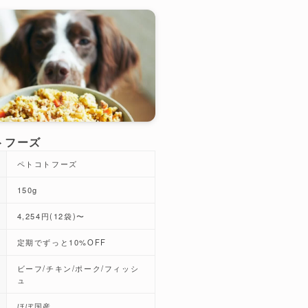
トフーズ
ペトコトフーズ
150g
4,254円(12袋)〜
定期でずっと10%OFF
ビーフ/チキン/ポーク/フィッシ
ュ
ほぼ国産