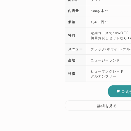
内容量
800g/本〜
価格
1,485円〜
定期コースで10%OFF
特典
初回お試しセットなら1
メニュー
ブラック/ホワイト/ブル
産地
ニュージーランド
ヒューマングレード
特徴
グルテンフリー
公式
詳細を見る