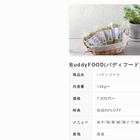
BuddyFOOD(バディフード
商品名
バディフード
内容量
145g〜
価格
7,920円〜
特典
初回30%OFF
メニュー
和牛/鶏/豚/鯖/鶏ケア/
産地
国産