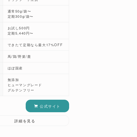
通常50g/袋〜
定期300g/袋〜
お試し500円
定期5,440円〜
できたて定期なら最大17%OFF
馬/鶏/野菜/鹿
ほぼ国産
無添加
ヒューマングレード
グルテンフリー
公式サイト
詳細を見る