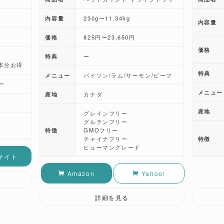
内容量
230g〜11.34kg
内容量
価格
825円〜23,650円
価格
特典
ー
本分お得
特典
メニュー
バイソン/ラム/サーモン/ビーフ
ー
メニュー
産地
カナダ
産地
グレインフリー
グルテンフリー
特徴
GMOフリー
チャイナフリー
特徴
ヒューマングレード
サイト
Amazon
Yahoo!
詳細を見る