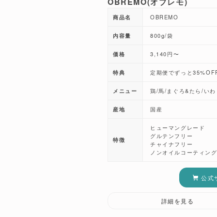
OBREMO(オブレモ)
商品名
OBREMO
内容量
800g/袋
価格
3,140円〜
特典
定期便でずっと35%OF
メニュー
鶏/馬/まぐろ&たら/い
産地
国産
ヒューマングレード
グルテンフリー
特徴
チャイナフリー
ノンオイルコーティン
公式
詳細を見る