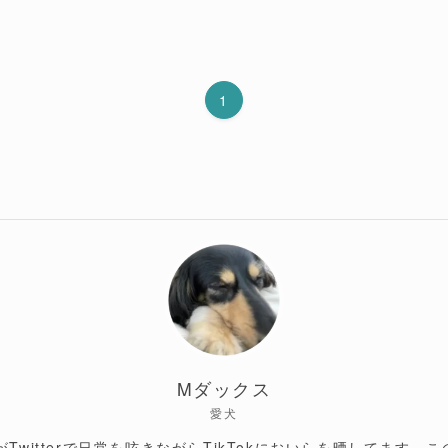
1
Mダックス
愛犬
Twitterで日常を呟きながらTikTokにおいらを晒してます