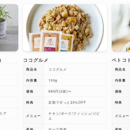
)
ココグルメ
ペトコ
商品名
ココグルメ
商品名
内容量
100g
内容量
価格
980円(3袋)〜
価格
特典
定期でずっと20%OFF
特典
鯖ケア
チキン/ポーク/フィッシュ/ジビ
メニュー
メニュー
エ
産地
すべて国産
産地