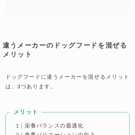
違うメーカーのドッグフードを混ぜる
違うメーカーのドッグフードを混ぜる
違うメーカーのドッグフードを混ぜる
違うメーカーのドッグフードを混ぜる
メリット
まとめ
デメリット
前の注意点
方法
栄養バランスの最適化
食事バリエーションと嗜好性の向上
特定の成分の排除と食物アレルギーへ
栄養バランスの調整が難しい
消化不良のリスク
食物アレルギーのリスク
違うメーカーを選ぶ方法
栄養バランスの考え方
食物アレルギーへの注意
一度に混ぜる方法
消化トラブルを避けるために
切り替えて与える方法
の対応
違うメーカーのドッグフードを混ぜる
メリット
ドッグフードに違うメーカーを混ぜるメリット
は、3つあります。
メリット
栄養バランスの最適化
食事バリエーションの向上